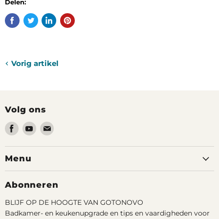
Delen:
Vorig artikel
Volg ons
Vind
Vind
Vind
ons
ons
ons
op
op
op
Menu
Facebook
Youtube
Email
Abonneren
BLIJF OP DE HOOGTE VAN GOTONOVO
Badkamer- en keukenupgrade en tips en vaardigheden voor